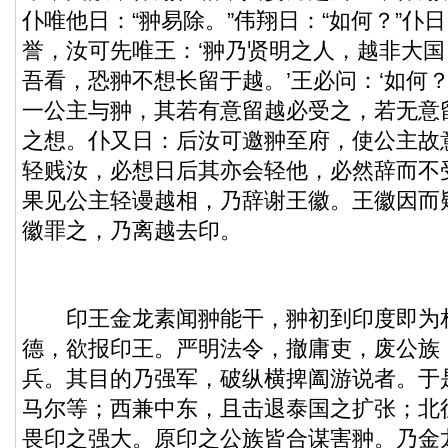
仆唯他日：“翀易除。”伟翔日：“如何？”仆
誉，汝可先唯王：‘翀乃贤明之人，越非大
吾看，恐翀不想长留于越。’王必问：‘如何？
一公主与翀，其若有意留越必受之，若无意
之想。仆又日：后汝可邀翀至府，使公主故
轻贱汝，必想日后其亦会轻他，必然辞而不
果见公主轻谩越相，乃辞谢王徽。王徽因而
徽罪之，乃离越去印。
印王金龙素闻翀能干，翀初到印度即为
德，欲报印王。严明法令，撤庸吏，废公族
兵。其目的乃强军，破纵横捭阖游说者。于
马尔等；西兼中东，且击退泰国之扩张；北
畏印之强大。原印之公族皆合谋害翀。乃金