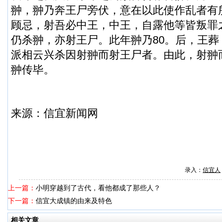
翀，翀乃奔王尸旁伏，意在以此使作乱者有
顾忌，射吾必中王，中王，自露他等皆叛罪
仍杀翀，亦射王尸。此年翀乃80。后，王
派相云兴杀因射翀而射王尸者。由此，射翀
翀传毕。
来源：
信宜新闻
网
录入：
信宜人
上一篇：
小明穿越到了古代，看他都成了那些人？
下一篇：
信宜大成镇的由来及特色
相关文章