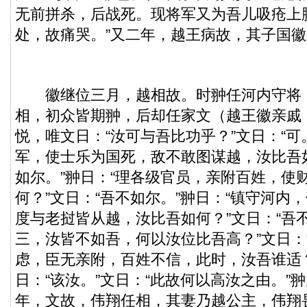
无前拼杀，后战死。现将军又为吾儿吸疮上
处，故痛哭。”又二年，越王病故，其子国
徽继位三月，越相故。时翀任河内守将
相，初众皆期翀，后却任家文（越王徽亲戚
悦，唯文日：“汝可与吾比功乎？”文日：“可
军，使士乐为国死，敌不敢图谋越，汝比吾如
如尔。”翀日：“理各级官员，亲附百姓，使
何？”文日：“吾不如尔。”翀日：“镇守河内
度与老挝皆从越，汝比吾如何？”文日：“吾不
三，汝皆不如吾，何以汝位比吾高？”文日：
虑，臣无亲附，百姓不信，此时，汝吾谁适
日：“该汝。”文日：“此故何以高汝之由。”
年，文故，伟翔任相，其妻乃越公主，伟翔