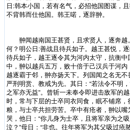
日:韩本小国，若有名气，必招他国图谋，
不背韩而仕他国。韩王喏，逐辞翀。
翀闻越南国王甚贤，且求贤人，逐奔越。
何？明公日:善战且待兵如子。越王甚悦，
待兵如子，越王逐令其为河内太守，抗衡中
中，翀以越兵五万，败十倍于己汉兵于河内
越逐霸于邻，翀亦扬天下。列国闻之名无不
严刑明赏、教戒为先。其日：“若法令不明
之军亦无益”。曾斩一未奉令即进击敌军的
时，常与下层的士卒同衣同食，眠不铺席，
粮，与士卒共担劳苦。卒中有疮者，翀以嘴
哭，他日：“你儿身为士卒，且将军亲为之
泣？”母日：“非也。往年将军为其父吸过疮