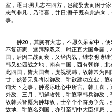
室，逐日:男儿志在四方，岂能娶妻而困于
志气非凡，乃暗喜，并日:吾子既有此志向
事。
翀20，其胸有大志，不愿久呆家中，便对
不复还家。逐拜辞双亲。时正直大国争霸，
国，后因二战而衰，又经内战，继李明博继
韩又处四战之地，南有中国，西有朝鲜，北
此四国，皆大国者，虎视弱韩，故韩常为四
甘，然苦无良将以御敌。翀欲建功立业，逐
询天下之事，翀逐尽吐心中所言。韩王喜，
外敌。三月，朝鲜攻韩，翀逐率韩兵御敌，
故韩兵皆愿为翀却敌，士卒个个奋勇争先，
故地。翀逐名列国，亦引至朝中大臣猜忌，