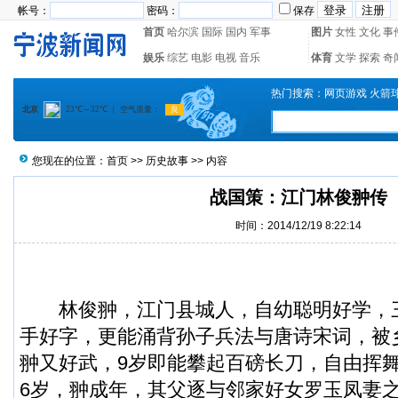
帐号：
密码：
保存
首页
哈尔滨
国际
国内
军事
图片
女性
文化
事
娱乐
综艺
电影
电视
音乐
体育
文学
探索
奇
热门搜索：
网页游戏
火箭
您现在的位置：
首页
>>
历史故事
>> 内容
战国策：江门林俊翀传
时间：2014/12/19 8:22:14
林俊翀，江门县城人，自幼聪明好学，
手好字，更能涌背孙子兵法与唐诗宋词，被
翀又好武，9岁即能攀起百磅长刀，自由挥
6岁，翀成年，其父逐与邻家好女罗玉凤妻