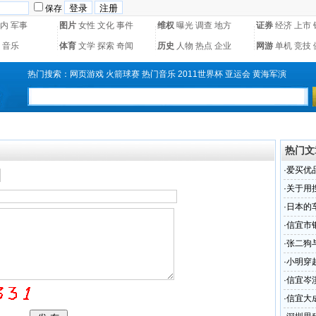
保存
内
军事
图片
女性
文化
事件
维权
曝光
调查
地方
证券
经济
上市
音乐
体育
文学
探索
奇闻
历史
人物
热点
企业
网游
单机
竞技
热门搜索：
网页游戏
火箭球赛
热门音乐
2011世界杯
亚运会
黄海军演
热门文
·
爱买优
·
关于用
常见的
·
日本的
比
·
信宜市
·
张二狗
锋演）
·
小明穿
·
信宜岑
·
信宜大