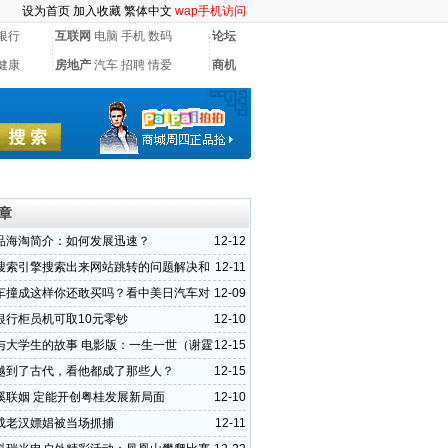
设为首页
加入收藏
繁体中文
wap手机访问
银行
互联网
电脑
手机
数码
论坛
健康
房地产
汽车
招聘
情爱
商机
章
品海淘简介：如何发展迅速？
12-12
搜索引擎搜索出来网站跳转的问题解决和
12-11
挂马代码
车撞成这样你还敢买吗？看中美日汽车对
12-09
银行柜员机可取10元零钞
12-10
与大学生的故事 电影版：一生一世（谢霆
12-15
越到了古代，看他都成了那些人？
12-15
溪联姻 定能开创粤桂发展新局面
12-10
成老汉嫖娼被当场抓捕
12-11