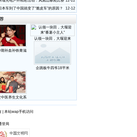
科瑞光电户外精彩活动：凤凰山攀爬比赛
12-22
日本车到了中国就变了“脆皮车”的原因？
12-12
荐
认领一块田，大堰迎来
孕期补血补铁膏滋
企跳板牛四爷18平米
堂中医养生文化系
有
|
本站wap手机访问
波通管局