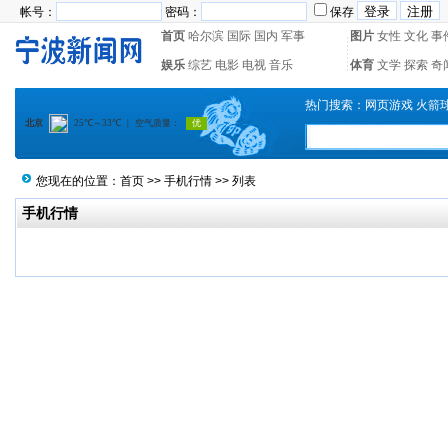
帐号：
密码：
保存
首页
哈尔滨
国际
国内
军事
图片
女性
文化
事
娱乐
综艺
电影
电视
音乐
体育
文学
探索
奇
热门搜索：
网页游戏
火箭
您现在的位置：
首页
>>
手机行情
>> 列表
手机行情