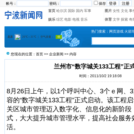
帐号：
密码：
保存
首页
哈尔滨
国际
国内
军事
图片
女性
文化
事
娱乐
综艺
电影
电视
音乐
体育
文学
探索
奇
热门搜索：
网页游戏
火箭
您现在的位置：
首页
>>
企业新闻
>> 内容
兰州市“数字城关133工程”正
时间：2011/10/2 19:18:08
8月26日上午，以1个呼叫中心、3个ｅ网、
容的“数字城关133工程”正式启动。该工程
关区城市管理迈入数字化、信息化的新阶段
式，大大提升城市管理水平，提高社会服务
活。