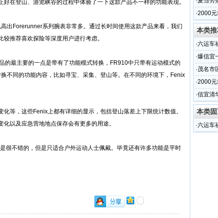
·
麦当劳热
正好在登山、游览峡谷的过程中体验了一下这款产品不一样的功能表现。
·
2000
量被泄
高出Forerunner系列腕表非常多。通过长时间使用这款产品来看，我们
本类推
比较推荐喜欢探险等深度用户进行考虑。
·
六运车
·
爆信宜
ner腕表产品的最主要的一点是带有了功能模式转换，FR910中只带有运动模式的
·
茂名市
转换不同的功能内容，比如寻宝、采集、登山等。在不同的环境下，Fenix
·
2000
量被泄
·
信宜清
本类固
化等，这些Fenix上都有详细的显示，包括登山落差上下限统计数值。
变化以及应急营地地点保存会有更多的用途。
·
六运车
手表功能还是很不错的，但是只适合户外运动人士佩戴。毕竟还有许多功能是平时