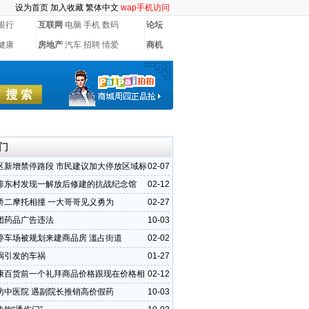
设为首页
加入收藏
繁体中文
wap手机访问
银行
互联网
电脑
手机
数码
论坛
健康
房地产
汽车
招聘
情爱
商机
门
区新增禁停路段 市民建议加大停放区域标
02-07
排东村发现一解放后修建的抗战纪念馆
02-12
桥二摩托相撞 一大哥哥见义勇为
02-27
团药品广告违法
10-03
停车场被规划来建商品房 滥占街道
02-02
祸引发的车祸
01-27
康百货前一个礼拜商品价格跟现在价格相
02-12
访中医院 遇副院长推销高价假药
10-03