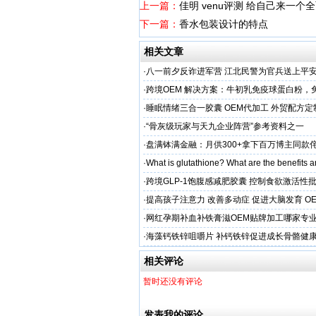
上一篇：
佳明 venu评测 给自己来一个
下一篇：
香水包装设计的特点
相关文章
·
八一前夕反诈进军营 江北民警为官兵送上平安 
·
跨境OEM 解决方案：牛初乳免疫球蛋白粉，
贴牌代工
·
睡眠情绪三合一胶囊 OEM代加工 外贸配方定
式服务
·
“骨灰级玩家与天九企业阵营”参考资料之一
·
盘满钵满金融：月供300+拿下百万博主同款
家被邻居追着问链接
·
What is glutathione? What are the benefits a
·
跨境GLP-1饱腹感减肥胶囊 控制食欲激活性
·
提高孩子注意力 改善多动症 促进大脑发育 O
·
网红孕期补血补铁膏滋OEM贴牌加工哪家专业
经验
·
海藻钙铁锌咀嚼片 补钙铁锌促进成长骨骼健康
加工
相关评论
暂时还没有评论
发表我的评论