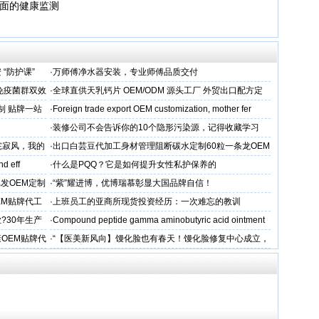
全面的健康监测
“防护课”
·
万师傅净水器安装，专业师傅品质交付
免疫菌群双效
·
全球直供天乳钙片 OEM/ODM 源头工厂 外贸出口配方定
制服务商
制 贴牌一站
·
Foreign trade export OEM customization, mother fer
·
装修公司不会告诉你的10个隐形污染源，记得收藏学习
侘寂风，我的
·
出口白芸豆代加工身材管理阻断碳水定制60粒一条龙OEM
贴牌
nd eff
·
什么是PQQ？它是如何提升女性私护保养的
批发OEM定制
·
“紫”耀进博，优博瑞慕彰显大国品牌自信！
EM贴牌代工
·
上班员工的亚商所现货投资经历：一次难忘的教训
?30年生产
·
Compound peptide gamma aminobutyric acid ointment
OEM贴牌代
·
“【医美新风向】馒化脸也有春天！馒化脸修复中心成立，
让美丽不再等待”