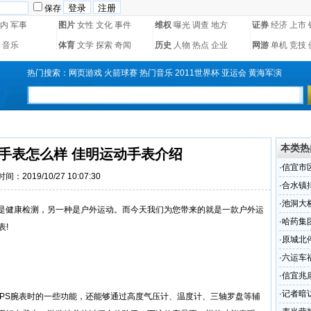
保存
内
军事
图片
女性
文化
事件
维权
曝光
调查
地方
证券
经济
上市
音乐
体育
文学
探索
奇闻
历史
人物
热点
企业
网游
单机
竞技
热门搜索：
网页游戏
火箭球赛
热门音乐
2011世界杯
亚运会
黄海军演
本类热
手表怎么样 佳明运动手表介绍
·
信宜市
时间：2019/10/27 10:07:30
志指引
·
合水镇
·
池洞大
是健康检测，另一种是户外运动。而今天我们为您带来的就是一款户外运
·
哈药集
表!
·
原城北
·
六运车
·
信宜兆
差甚远
·
记者暗
GPS腕表时的一些功能，还能够通过高度气压计、温度计、三轴罗盘等辅